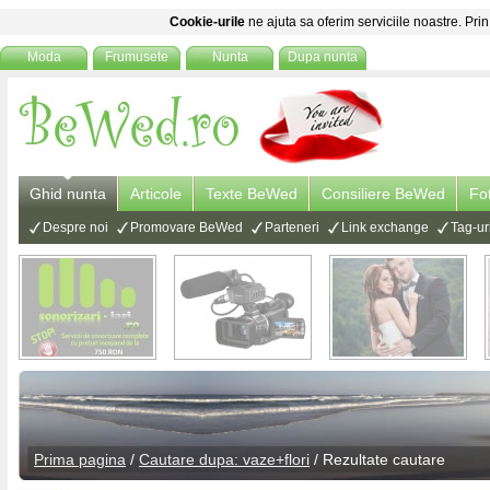
Cookie-urile
ne ajuta sa oferim serviciile noastre. Prin
Moda
Frumusete
Nunta
Dupa nunta
Ghid nunta
Articole
Texte BeWed
Consiliere BeWed
Fo
Despre noi
Promovare BeWed
Parteneri
Link exchange
Tag-ur
Prima pagina
/
Cautare dupa: vaze+flori
/ Rezultate cautare