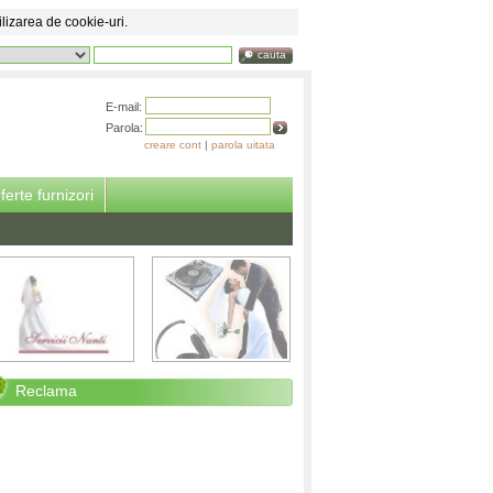
ilizarea de cookie-uri.
cauta
E-mail:
Parola:
creare cont
|
parola uitata
ferte furnizori
Reclama