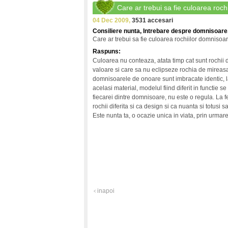
Care ar trebui sa fie culoarea roc
04 Dec 2009,
3531 accesari
Consiliere nunta, Intrebare despre domnisoare,
Care ar trebui sa fie culoarea rochiilor domniso
Raspuns:
Culoarea nu conteaza, atata timp cat sunt rochii 
valoare si care sa nu eclipseze rochia de mireasa
domnisoarele de onoare sunt imbracate identic, la
acelasi material, modelul fiind diferit in functie se
fiecarei dintre domnisoare, nu este o regula. La f
rochii diferita si ca design si ca nuanta si totusi
Este nunta ta, o ocazie unica in viata, prin urmare 
inapoi