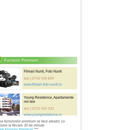
Furnizori Premium
Filmari Nunti, Foto Nunti
Iasi | 0743 536 800
www.filmari-foto-nunti.ro
Young Residence, Apartamente
noi Iasi
Iasi | 0723 433 333
www.youngresidence.ro
ea furnizorilor premium se face aleator, cu
izare la fiecare 30 de minute.
aje Furnizor Premium
***