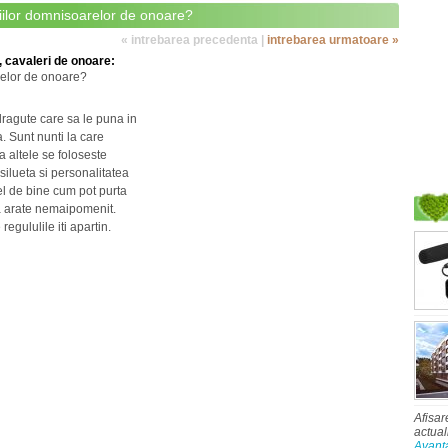
hiilor domnisoarelor de onoare?
« intrebarea precedenta |
intrebarea urmatoare »
 cavaleri de onoare:
arelor de onoare?
dragute care sa le puna in
. Sunt nunti la care
 altele se foloseste
 silueta si personalitatea
el de bine cum pot purta
 sa arate nemaipomenit.
regululile iti apartin.
Afisar
actual
Avant