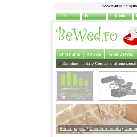
Cookie-urile
ne ajuta 
Moda
Frumusete
Nunta
Ghid nunta
Articole
Texte BeWed
Consiliere nunta
Cere ajutorul unui consi
Prima pagina
/
Consiliere nunta
/
Domni