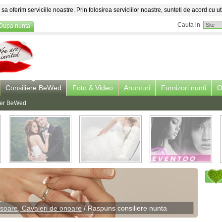
sa oferim serviciile noastre. Prin folosirea serviciilor noastre, sunteti de acord cu ut
Cauta in
Dupa nunta
Consiliere BeWed
Foto & Video
Anunturi
Furnizori nunti
O
lier BeWed
soare, Cavaleri de onoare
/ Raspuns
consiliere nunta