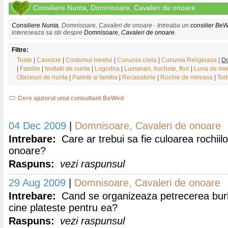
Consiliere Nunta, Domnisoare, Cavaleri de onoare
Consiliere Nunta
, Domnisoare, Cavaleri de onoare - Intreaba un
consilier Be
intereseaza sa stii despre
Domnisoare, Cavaleri de onoare
.
Filtre:
Toate
|
Casnicie
|
Costumul mirelui
|
Cununia civila
|
Cununia Religioasa
|
Do
|
Familie
|
Invitatii de nunta
|
Logodna
|
Lumanari, buchete, flori
|
Luna de mie
Obiceiuri de nunta
|
Parintii si familia
|
Recasatorie
|
Rochie de mireasa
|
Tor
Cere ajutorul unui consultant BeWed
04 Dec 2009
|
Domnisoare, Cavaleri de onoare
Intrebare:
Care ar trebui sa fie culoarea rochii
onoare?
Raspuns:
vezi raspunsul
29 Aug 2009
|
Domnisoare, Cavaleri de onoare
Intrebare:
Cand se organizeaza petrecerea burlac
cine plateste pentru ea?
Raspuns:
vezi raspunsul