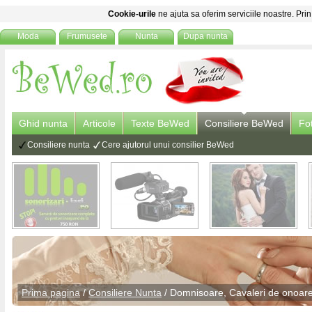
Cookie-urile
ne ajuta sa oferim serviciile noastre. Prin
Moda
Frumusete
Nunta
Dupa nunta
Ghid nunta
Articole
Texte BeWed
Consiliere BeWed
Fo
Consiliere nunta
Cere ajutorul unui consilier BeWed
Prima pagina
/
Consiliere Nunta
/
Domnisoare, Cavaleri de onoar