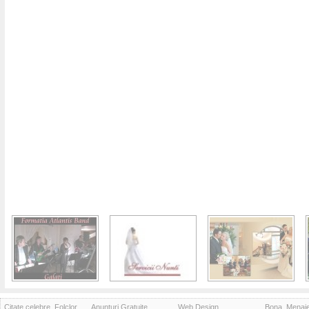
Citate celebre, Folclor
Anunturi Gratuite
Web Design
Bona, Menaj