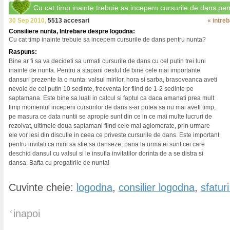
Cu cat timp inainte trebuie sa incepem cursurile de dans pe
30 Sep 2010,
5513 accesari
« intre
Consiliere nunta, Intrebare despre logodna:
Cu cat timp inainte trebuie sa incepem cursurile de dans pentru nunta?
Raspuns:
Bine ar fi sa va decideti sa urmati cursurile de dans cu cel putin trei luni
inainte de nunta. Pentru a stapani destul de bine cele mai importante
dansuri prezente la o nunta: valsul mirilor, hora si sarba, brasoveanca aveti
nevoie de cel putin 10 sedinte, frecventa lor fiind de 1-2 sedinte pe
saptamana. Este bine sa luati in calcul si faptul ca daca amanati prea mult
timp momentul inceperii cursurilor de dans s-ar putea sa nu mai aveti timp,
pe masura ce data nuntii se apropie sunt din ce in ce mai multe lucruri de
rezolvat, ultimele doua saptamani fiind cele mai aglomerate, prin urmare
ele vor iesi din discutie in ceea ce priveste cursurile de dans. Este important
pentru invitati ca mirii sa stie sa danseze, pana la urma ei sunt cei care
deschid dansul cu valsul si le insufla invitatilor dorinta de a se distra si
dansa. Bafta cu pregatirile de nunta!
Cuvinte cheie:
logodna
,
consilier logodna
,
sfatur
inapoi