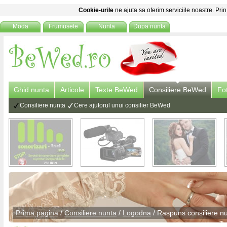
Cookie-urile
ne ajuta sa oferim serviciile noastre. Prin
Moda
Frumusete
Nunta
Dupa nunta
Ghid nunta
Articole
Texte BeWed
Consiliere BeWed
Fo
Consiliere nunta
Cere ajutorul unui consilier BeWed
Prima pagina
/
Consiliere nunta
/
Logodna
/ Raspuns
consiliere n