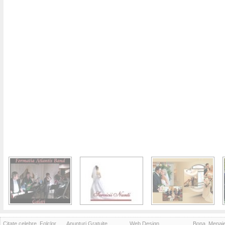
Citate celebre, Folclor
Anunturi Gratuite
Web Design
Bona, Menaj