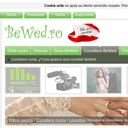
Cookie-urile
ne ajuta sa oferim serviciile noastre. Prin
Moda
Frumusete
Nunta
Dupa nunta
Ghid nunta
Articole
Texte BeWed
Consiliere BeWed
Fo
Consiliere nunta
Cere ajutorul unui consilier BeWed
Prima pagina
/
Consiliere nunta
/
Logodna
/ Raspuns
consiliere n