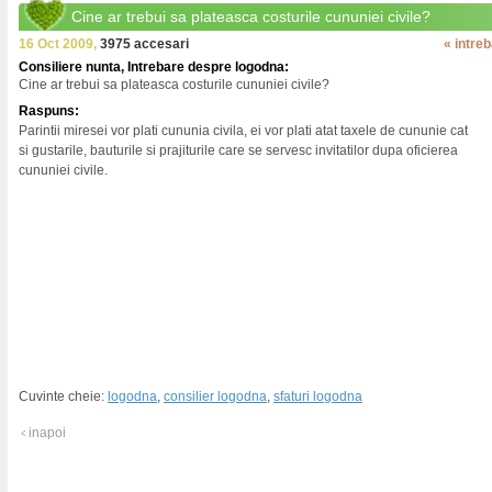
Cine ar trebui sa plateasca costurile cununiei civile?
16 Oct 2009,
3975 accesari
« intre
Consiliere nunta, Intrebare despre logodna:
Cine ar trebui sa plateasca costurile cununiei civile?
Raspuns:
Parintii miresei vor plati cununia civila, ei vor plati atat taxele de cununie cat
si gustarile, bauturile si prajiturile care se servesc invitatilor dupa oficierea
cununiei civile.
Cuvinte cheie:
logodna
,
consilier logodna
,
sfaturi logodna
inapoi