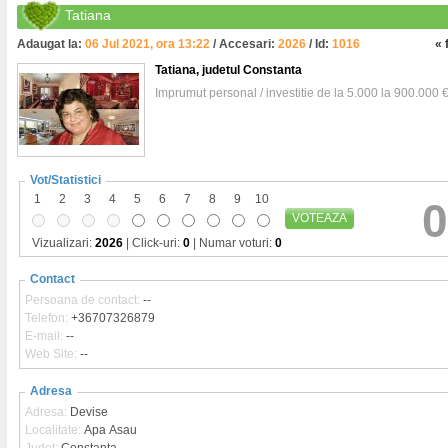
Tatiana
Adaugat la:
06 Jul 2021, ora 13:22
/ Accesari:
2026
/ Id:
1016
« 
Tatiana
, judetul Constanta
Imprumut personal / investitie de la 5.000 la 900.000 
Vot/Statistici
1
2
3
4
5
6
7
8
9
10
0
VOTEAZA
Vizualizari:
2026
| Click-uri:
0
| Numar voturi:
0
Contact
Persoana de contact:
--
Telefon:
+36707326879
E-mail:
--
Web Site:
--
Adresa
Adresa:
Devise
Localitate:
Apa Asau