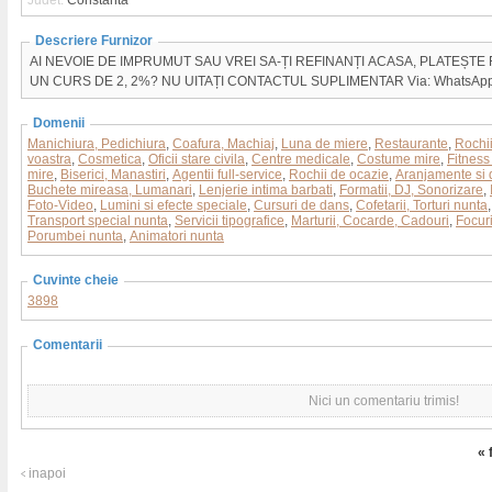
Judet:
Constanta
Descriere Furnizor
AI NEVOIE DE IMPRUMUT SAU VREI SA-ȚI REFINANȚI ACASA, PLATEȘTE 
UN CURS DE 2, 2%? NU UITAȚI CONTACTUL SUPLIMENTAR Via: WhatsAp
Domenii
Manichiura, Pedichiura
,
Coafura, Machiaj
,
Luna de miere
,
Restaurante
,
Rochi
voastra
,
Cosmetica
,
Oficii stare civila
,
Centre medicale
,
Costume mire
,
Fitness
mire
,
Biserici, Manastiri
,
Agentii full-service
,
Rochii de ocazie
,
Aranjamente si 
Buchete mireasa, Lumanari
,
Lenjerie intima barbati
,
Formatii, DJ, Sonorizare
,
Foto-Video
,
Lumini si efecte speciale
,
Cursuri de dans
,
Cofetarii, Torturi nunta
Transport special nunta
,
Servicii tipografice
,
Marturii, Cocarde, Cadouri
,
Focuri 
Porumbei nunta
,
Animatori nunta
Cuvinte cheie
3898
Comentarii
Nici un comentariu trimis!
« 
inapoi