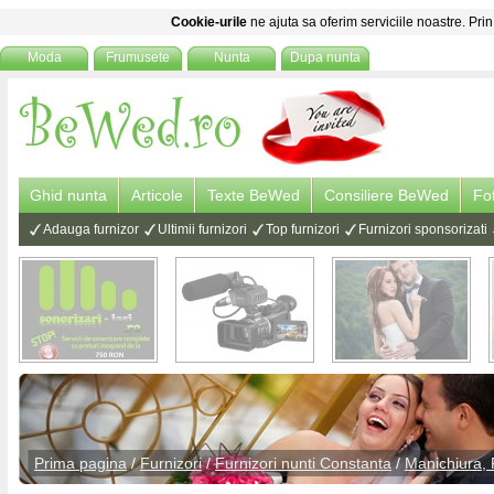
Cookie-urile
ne ajuta sa oferim serviciile noastre. Prin
Moda
Frumusete
Nunta
Dupa nunta
Ghid nunta
Articole
Texte BeWed
Consiliere BeWed
Fo
Adauga furnizor
Ultimii furnizori
Top furnizori
Furnizori sponsorizati
Prima pagina
/
Furnizori
/
Furnizori nunti Constanta
/
Manichiura, 