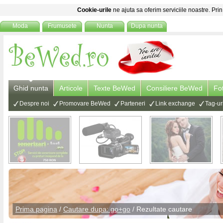
Cookie-urile
ne ajuta sa oferim serviciile noastre. Prin
Moda
Frumusete
Nunta
Dupa nunta
Ghid nunta
Articole
Texte BeWed
Consiliere BeWed
Fo
Despre noi
Promovare BeWed
Parteneri
Link exchange
Tag-ur
Prima pagina
/
Cautare dupa: go+go
/ Rezultate cautare