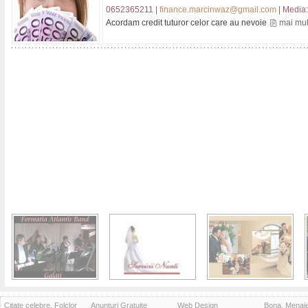
0652365211 |
finance.marcinwaz@gmail.com
| Media:
Acordam credit tuturor celor care au nevoie
mai mul
Citate celebre, Folclor
Anunturi Gratuite
Web Design
Bona, Menaj