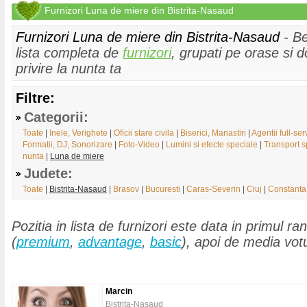
Furnizori Luna de miere din Bistrita-Nasaud
Furnizori Luna de miere din Bistrita-Nasaud
- Be
lista completa de
furnizori
, grupati pe orase si d
privire la nunta ta
Filtre:
Categorii:
Toate
|
Inele, Verighete
|
Oficii stare civila
|
Biserici, Manastiri
|
Agentii full-ser
Formatii, DJ, Sonorizare
|
Foto-Video
|
Lumini si efecte speciale
|
Transport s
nunta
|
Luna de miere
Judete:
Toate
|
Bistrita-Nasaud
|
Brasov
|
Bucuresti
|
Caras-Severin
|
Cluj
|
Constanta
Pozitia in lista de furnizori este data in primul ran
(
premium
,
advantage
,
basic
), apoi de media votu
Marcin
Bistrita-Nasaud