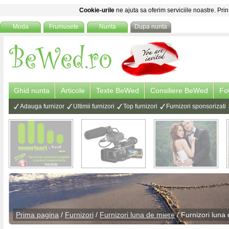
Cookie-urile
ne ajuta sa oferim serviciile noastre. Prin
Moda
Frumusete
Nunta
Dupa nunta
Ghid nunta
Articole
Texte BeWed
Consiliere BeWed
Fo
Adauga furnizor
Ultimii furnizori
Top furnizori
Furnizori sponsorizati
Prima pagina
/
Furnizori
/
Furnizori luna de miere
/ Furnizori luna