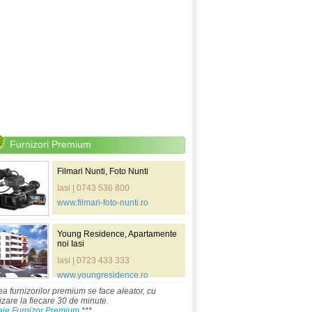
Furnizori Premium
Filmari Nunti, Foto Nunti
Iasi | 0743 536 800
www.filmari-foto-nunti.ro
Young Residence, Apartamente
noi Iasi
Iasi | 0723 433 333
www.youngresidence.ro
ea furnizorilor premium se face aleator, cu
izare la fiecare 30 de minute.
aje Furnizor Premium
***