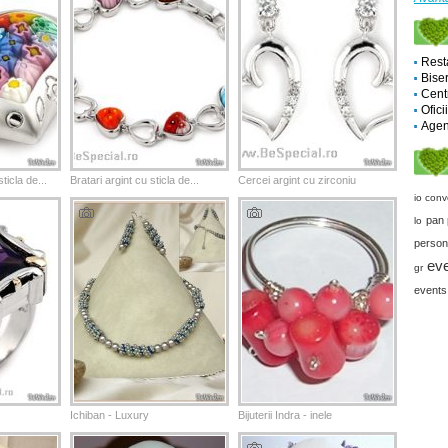
Rest
Biser
Cent
Ofici
Agent
ticla de...
Bratari argint cu sticla de...
Cercei argint cu zirconiu
io conv
pan 
lo
person
ev
gr
events
Ichiban - Luxury
Bijuterii Indra - inele