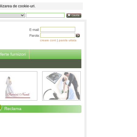
ilizarea de cookie-uri.
cauta
E-mail:
Parola:
creare cont
|
parola uitata
ferte furnizori
Reclama