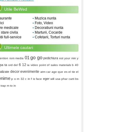
Utile BeWed
aurante
Muzica nunta
ici
Foto, Video
re medicale
Decoratiuni nunta
i stare civila
Marturii, Cocarde
ii full-service
Cofetarii, Torturi nunta
Ultimele cautari
01
go go
pedichiura
ention
rom media
est
your min
y
6 12
pa ta
ord del
ia video
point of sales materials
b 40
decor evenimente
alizate
atm car
age
que es el tie
el
enime
eger
p o rn
32 c in f
is face
will usa phar
carti bs
trap
m to in