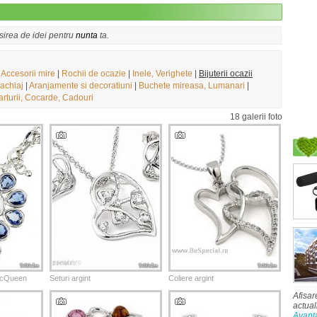
asirea de idei pentru
nunta
ta.
|
Accesorii mire
|
Rochii de ocazie
|
Inele, Verighete
|
Bijuterii ocazii
achiaj
|
Aranjamente si decoratiuni
|
Buchete mireasa, Lumanari
|
rturii, Cocarde, Cadouri
18 galerii foto
 McQueen
Seturi argint
Coliere argint
Afisar
actual
Avant