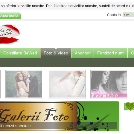
sa oferim serviciile noastre. Prin folosirea serviciilor noastre, sunteti de acord cu ut
Cauta in
Dupa nunta
Consiliere BeWed
Foto & Video
Anunturi
Furnizori nunti
O
ii ocazii speciale