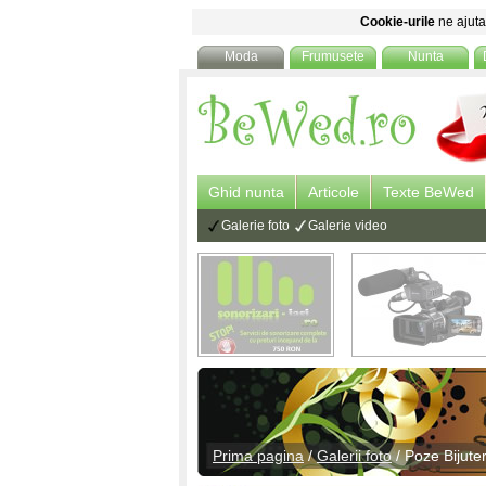
Cookie-urile
ne ajuta 
Moda
Frumusete
Nunta
Ghid nunta
Articole
Texte BeWed
Galerie foto
Galerie video
Prima pagina
/
Galerii foto
/
Poze Bijuter