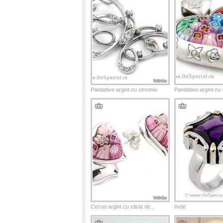
Pandative argint cu zirconiu
Pandative argint cu s
Cercei argint cu sticla de...
Inele