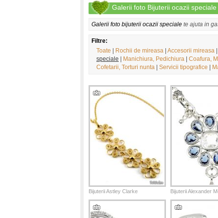
Galerii foto Bijuterii ocazii speciale
Galerii foto bijuterii ocazii speciale
te ajuta in g
Filtre:
Toate
|
Rochii de mireasa
|
Accesorii mireasa
speciale
|
Manichiura, Pedichiura
|
Coafura, M
Cofetarii, Torturi nunta
|
Servicii tipografice
|
Ma
Bijuterii Astley Clarke
Bijuterii Alexander