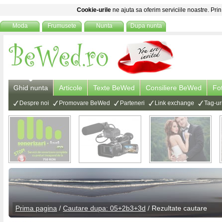
Cookie-urile
ne ajuta sa oferim serviciile noastre. Prin
Moda
Frumusete
Nunta
Dupa nunta
Ghid nunta
Articole
Texte BeWed
Consiliere BeWed
Fo
Despre noi
Promovare BeWed
Parteneri
Link exchange
Tag-ur
Prima pagina
/
Cautare dupa: 05+2b3+3d
/ Rezultate cautare