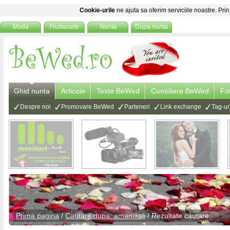
Cookie-urile
ne ajuta sa oferim serviciile noastre. Prin
Moda
Frumusete
Nunta
Dupa nunta
Ghid nunta
Articole
Texte BeWed
Consiliere BeWed
Fo
Despre noi
Promovare BeWed
Parteneri
Link exchange
Tag-ur
Prima pagina
/
Cautare dupa: amani+ali
/ Rezultate cautare