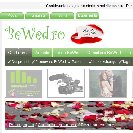
Cookie-urile
ne ajuta sa oferim serviciile noastre. Prin
Moda
Frumusete
Nunta
Dupa nunta
Ghid nunta
Articole
Texte BeWed
Consiliere BeWed
Fo
Despre noi
Promovare BeWed
Parteneri
Link exchange
Tag-ur
Prima pagina
/
Cautare dupa: amoxi
/ Rezultate cautare