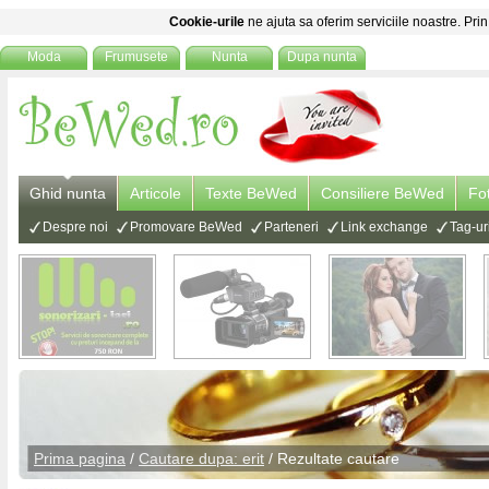
Cookie-urile
ne ajuta sa oferim serviciile noastre. Prin
Moda
Frumusete
Nunta
Dupa nunta
Ghid nunta
Articole
Texte BeWed
Consiliere BeWed
Fo
Despre noi
Promovare BeWed
Parteneri
Link exchange
Tag-ur
Prima pagina
/
Cautare dupa: erit
/ Rezultate cautare