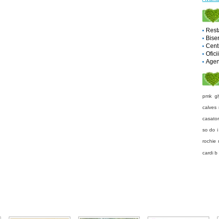
Rest
Biser
Cent
Ofici
Agent
pmk gl
calves
casator
so do i
rochie
cardi b