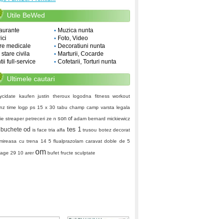
Utile BeWed
aurante
Muzica nunta
ici
Foto, Video
re medicale
Decoratiuni nunta
i stare civila
Marturii, Cocarde
ii full-service
Cofetarii, Torturi nunta
Ultimele cautari
ycidate kaufen
justin theroux logodna
fitness workout
nz time
logp ps
15 x 30
tabu
champ camp
varsta legala
son of
ie
streaper petreceri
ze n
adam bernard mickiewicz
od
tes 1
buchete
is face
tria alfa
trusou botez decorat
 mireasa cu trena
14 5
flualprazolam
caravat
doble de 5
om
 age
29 10
arer
bufet fructe sculptate