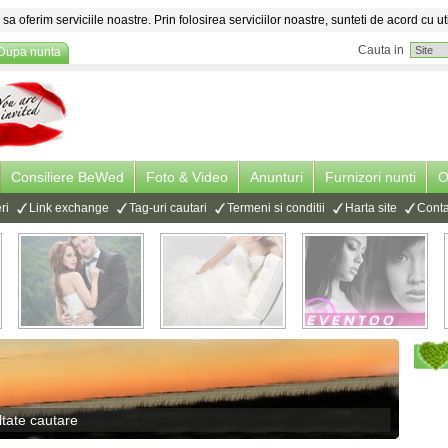
sa oferim serviciile noastre. Prin folosirea serviciilor noastre, sunteti de acord cu ut
Cauta in
Dupa nunta
Consiliere BeWed
Foto & Video
Anunturi
Furnizori nunti
O
ri
Link exchange
Tag-uri cautari
Termeni si conditii
Harta site
Conta
tate cautare