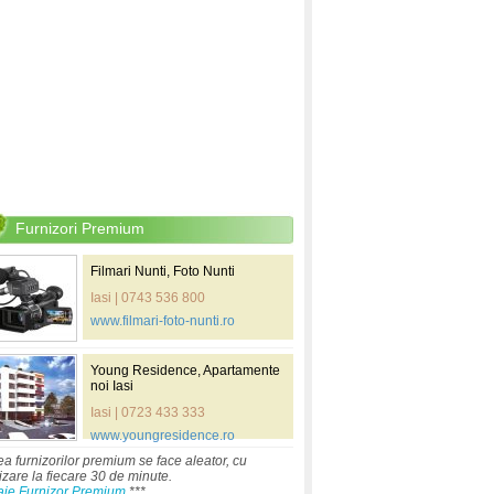
Furnizori Premium
Filmari Nunti, Foto Nunti
Iasi | 0743 536 800
www.filmari-foto-nunti.ro
Young Residence, Apartamente
noi Iasi
Iasi | 0723 433 333
www.youngresidence.ro
ea furnizorilor premium se face aleator, cu
izare la fiecare 30 de minute.
aje Furnizor Premium
***