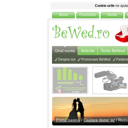
Cookie-urile
ne ajuta 
Moda
Frumusete
Nunta
Ghid nunta
Articole
Texte BeWed
Despre noi
Promovare BeWed
Partene
Prima pagina
/
Cautare dupa: az
/ Rezul