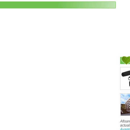
Afisar
actual
Avant