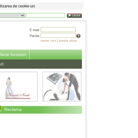
ilizarea de cookie-uri.
cauta
E-mail:
Parola:
creare cont
|
parola uitata
ferte furnizori
ct
Reclama