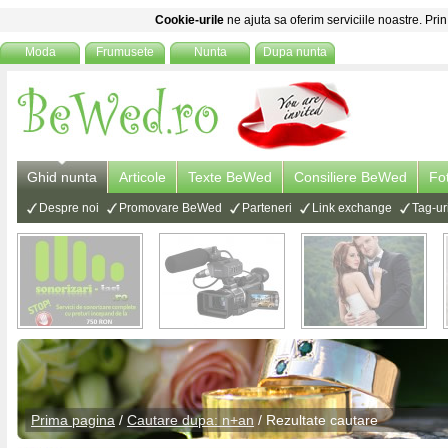
Cookie-urile
ne ajuta sa oferim serviciile noastre. Prin
Moda
Frumusete
Nunta
Dupa nunta
Ghid nunta
Articole
Texte BeWed
Consiliere BeWed
Fo
Despre noi
Promovare BeWed
Parteneri
Link exchange
Tag-ur
Prima pagina
/
Cautare dupa: n+an
/ Rezultate cautare