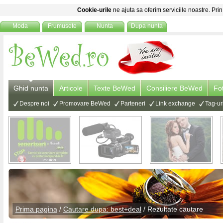
Cookie-urile
ne ajuta sa oferim serviciile noastre. Prin
Moda
Frumusete
Nunta
Dupa nunta
Ghid nunta
Articole
Texte BeWed
Consiliere BeWed
Fo
Despre noi
Promovare BeWed
Parteneri
Link exchange
Tag-ur
Prima pagina
/
Cautare dupa: best+deal
/ Rezultate cautare