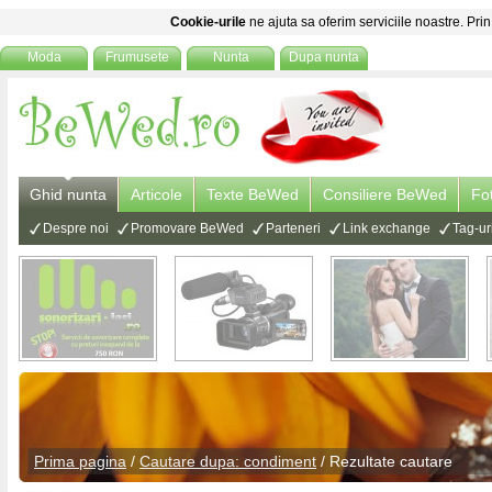
Cookie-urile
ne ajuta sa oferim serviciile noastre. Prin
Moda
Frumusete
Nunta
Dupa nunta
Ghid nunta
Articole
Texte BeWed
Consiliere BeWed
Fo
Despre noi
Promovare BeWed
Parteneri
Link exchange
Tag-ur
Prima pagina
/
Cautare dupa: condiment
/ Rezultate cautare