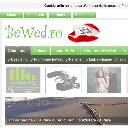
Cookie-urile
ne ajuta sa oferim serviciile noastre. Prin
Moda
Frumusete
Nunta
Dupa nunta
Ghid nunta
Articole
Texte BeWed
Consiliere BeWed
Fo
Despre noi
Promovare BeWed
Parteneri
Link exchange
Tag-ur
Prima pagina
/
Cautare dupa: cununi
/ Rezultate cautare