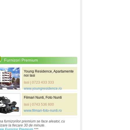
Furnizori Premium
Young Residence, Apartamente
noi Iasi
Iasi | 0723 433 333
www.youngresidence.ro
Filmari Nunti, Foto Nunti
Iasi | 0743 536 800
www.filmari-foto-nunti.ro
ea furnizorilor premium se face aleator, cu
izare la fiecare 30 de minute.
aje Furnizor Premium
***