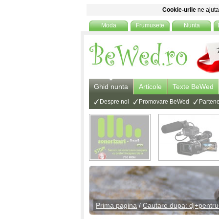
Cookie-urile
ne ajuta 
Moda
Frumusete
Nunta
Ghid nunta
Articole
Texte BeWed
Despre noi
Promovare BeWed
Partene
Prima pagina
/
Cautare dupa: dj+pentr