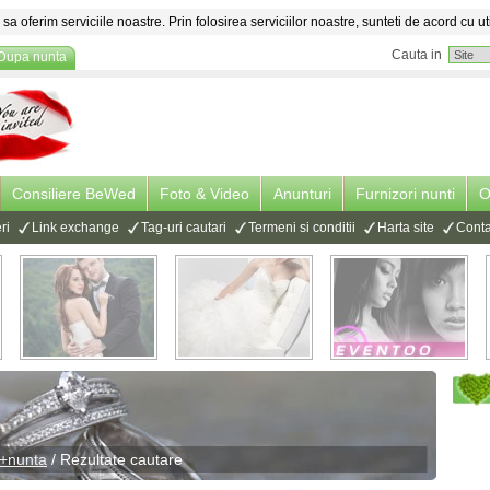
sa oferim serviciile noastre. Prin folosirea serviciilor noastre, sunteti de acord cu ut
Cauta in
Dupa nunta
Consiliere BeWed
Foto & Video
Anunturi
Furnizori nunti
O
ri
Link exchange
Tag-uri cautari
Termeni si conditii
Harta site
Conta
u+nunta
/ Rezultate cautare