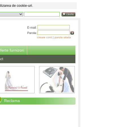
ilizarea de cookie-uri.
cauta
E-mail:
Parola:
creare cont
|
parola uitata
ferte furnizori
ct
Reclama