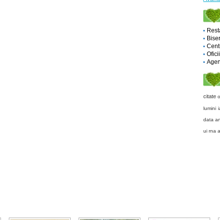
Rest
Biser
Cent
Ofici
Agent
citate
o
lumini i
data a
ui
rna