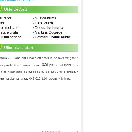
Utile BeWed
aurante
Muzica nunta
ici
Foto, Video
re medicale
Decoratiuni nunta
i stare civila
Marturii, Cocarde
ii full-service
Cofetarii, Torturi nunta
Ultimele cautari
tal ro
30 3
ana ord
1 hour
tort botez
is he over me
gate fl
par
ph
meniu
asi
por fin
3 is
formatia noroc
viitorul
t ta
na
ze n
materiale
e3 82 ac e3 83 96 e3 80 80
q siren
fun
age
ma dia
manta ray
447 615 124
resione k
la linea