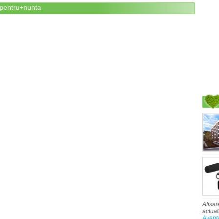
+pentru+nunta
Afisar
actual
Avant