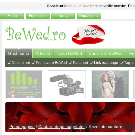
Cookie-urile
ne ajuta sa oferim serviciile noastre. Prin
Moda
Frumusete
Nunta
Dupa nunta
Ghid nunta
Articole
Texte BeWed
Consiliere BeWed
Fo
Despre noi
Promovare BeWed
Parteneri
Link exchange
Tag-ur
Prima pagina
/
Cautare dupa: sagetator
/ Rezultate cautare