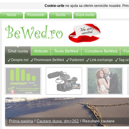
Cookie-urile
ne ajuta sa oferim serviciile noastre. Prin
Moda
Frumusete
Nunta
Dupa nunta
Ghid nunta
Articole
Texte BeWed
Consiliere BeWed
Fo
Despre noi
Promovare BeWed
Parteneri
Link exchange
Tag-ur
Prima pagina
/
Cautare dupa: dm+262
/ Rezultate cautare