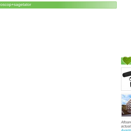
oroscop+sagetator
Afisar
actual
Avant