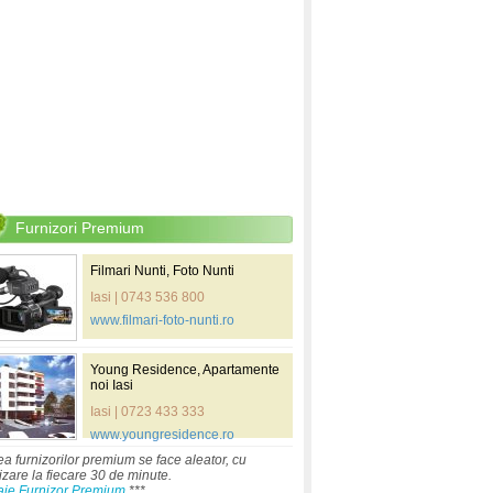
Furnizori Premium
Filmari Nunti, Foto Nunti
Iasi | 0743 536 800
www.filmari-foto-nunti.ro
Young Residence, Apartamente
noi Iasi
Iasi | 0723 433 333
www.youngresidence.ro
ea furnizorilor premium se face aleator, cu
izare la fiecare 30 de minute.
aje Furnizor Premium
***