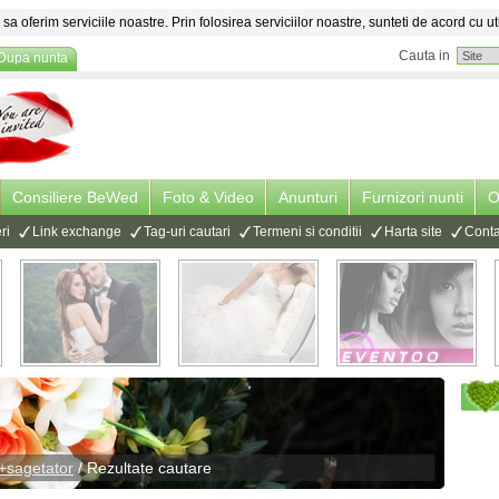
sa oferim serviciile noastre. Prin folosirea serviciilor noastre, sunteti de acord cu ut
Cauta in
Dupa nunta
Consiliere BeWed
Foto & Video
Anunturi
Furnizori nunti
O
ri
Link exchange
Tag-uri cautari
Termeni si conditii
Harta site
Conta
+sagetator
/ Rezultate cautare