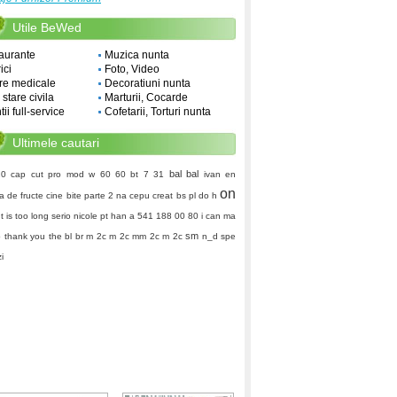
Utile BeWed
aurante
Muzica nunta
ici
Foto, Video
re medicale
Decoratiuni nunta
i stare civila
Marturii, Cocarde
ii full-service
Cofetarii, Torturi nunta
Ultimele cautari
bal bal
20
cap cut pro mod
w 60 60
bt
7 31
ivan
en
on
a de fructe
cine bite parte 2
na cepu
creat
bs pl
do h
t is too long
serio
nicole
pt han
a 541 188 00 80
i can ma
sm
p
thank you
the
bl br
m 2c m 2c mm 2c m 2c
n_d
spe
zi