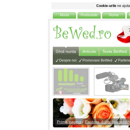
Cookie-urile
ne ajuta 
Moda
Frumusete
Nunta
Ghid nunta
Articole
Texte BeWed
Despre noi
Promovare BeWed
Partene
Prima pagina
/
Cautare dupa: horoscop