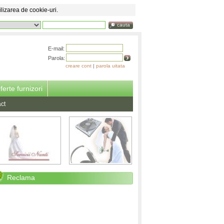
ilizarea de cookie-uri.
cauta
E-mail:
Parola:
creare cont
|
parola uitata
ferte furnizori
ct
Reclama