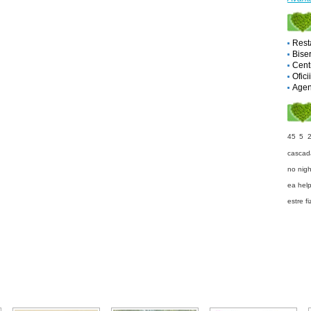
Rest
Biser
Cent
Ofici
Agent
45 5 
cascad
no nigh
ea hel
estre
fi