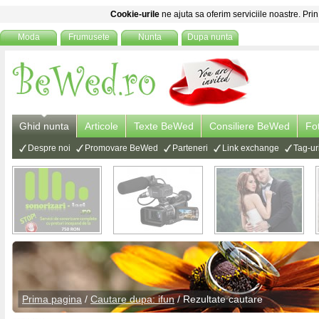
Cookie-urile
ne ajuta sa oferim serviciile noastre. Prin
Moda
Frumusete
Nunta
Dupa nunta
Ghid nunta
Articole
Texte BeWed
Consiliere BeWed
Fo
Despre noi
Promovare BeWed
Parteneri
Link exchange
Tag-ur
Prima pagina
/
Cautare dupa: ifun
/ Rezultate cautare