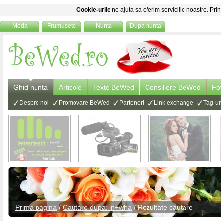
Cookie-urile
ne ajuta sa oferim serviciile noastre. Prin
Moda
Frumusete
Nunta
Dupa nunta
Ghid nunta
Articole
Texte BeWed
Consiliere BeWed
Fo
Despre noi
Promovare BeWed
Parteneri
Link exchange
Tag-ur
Prima pagina
/
Cautare dupa: in+wha
/ Rezultate cautare