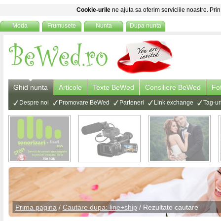
Cookie-urile
ne ajuta sa oferim serviciile noastre. Prin
Moda
Frumusete
Nunta
Dupa nunta
Ghid nunta
Articole
Texte BeWed
Consiliere BeWed
Fo
Despre noi
Promovare BeWed
Parteneri
Link exchange
Tag-ur
Prima pagina
/
Cautare dupa: line+ship
/ Rezultate cautare