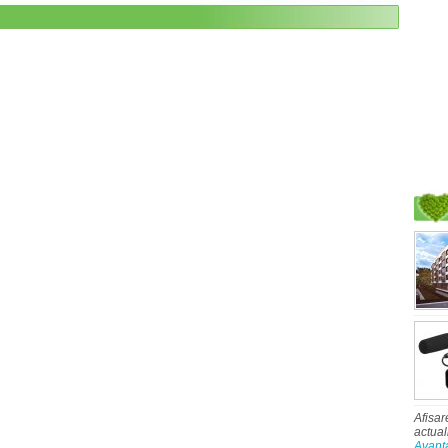
Afisar
actual
Avant