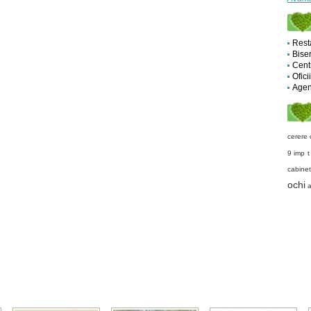
Rest
Biser
Cent
Ofici
Agent
cerere 
9 imp
t
cabinet
ochi
a