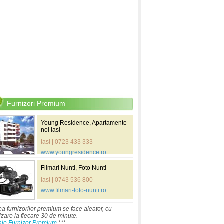
Furnizori Premium
Young Residence, Apartamente
noi Iasi
Iasi | 0723 433 333
www.youngresidence.ro
Filmari Nunti, Foto Nunti
Iasi | 0743 536 800
www.filmari-foto-nunti.ro
ea furnizorilor premium se face aleator, cu
izare la fiecare 30 de minute.
aje Furnizor Premium
***