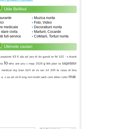
Utile BeWed
aurante
Muzica nunta
ici
Foto, Video
re medicale
Decoratiuni nunta
i stare civila
Marturii, Cocarde
ii full-service
Cofetarii, Torturi nunta
Ultimele cautari
casatorie
63 6
ala ad
yes di do
gandi
te fiti
102 -
x thank
lo
sagetator
g tes
 ta
who are you
c map
2026
plan ta
scri
 medical cluj
loan
sir vs ser
14 205
la casa di tina
mai
 a. x as ah
mi 9 eng rom
bufet
web cam
silver color