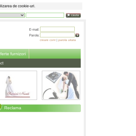
ilizarea de cookie-uri.
cauta
E-mail:
Parola:
creare cont
|
parola uitata
ferte furnizori
ct
Reclama