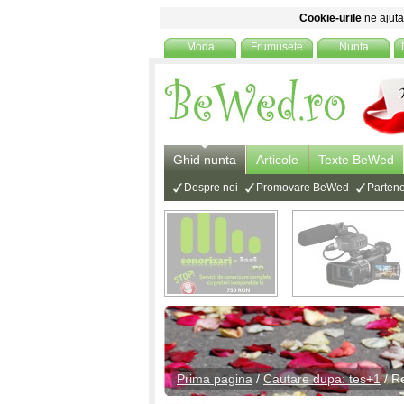
Cookie-urile
ne ajuta 
Moda
Frumusete
Nunta
Ghid nunta
Articole
Texte BeWed
Despre noi
Promovare BeWed
Partene
Prima pagina
/
Cautare dupa: tes+1
/ R