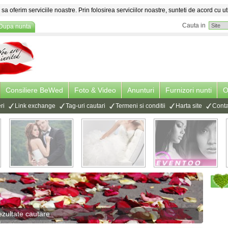
sa oferim serviciile noastre. Prin folosirea serviciilor noastre, sunteti de acord cu ut
Cauta in
Dupa nunta
Consiliere BeWed
Foto & Video
Anunturi
Furnizori nunti
O
ri
Link exchange
Tag-uri cautari
Termeni si conditii
Harta site
Conta
ezultate cautare