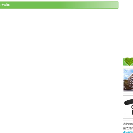
e+olie
Afisar
actual
Avant