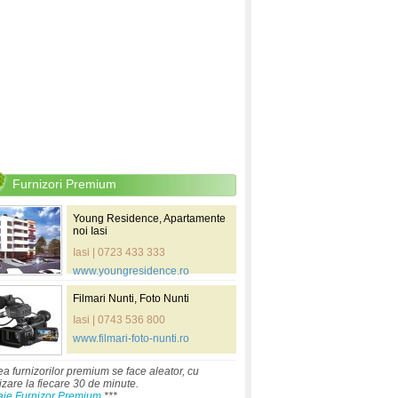
Furnizori Premium
Young Residence, Apartamente
noi Iasi
Iasi | 0723 433 333
www.youngresidence.ro
Filmari Nunti, Foto Nunti
Iasi | 0743 536 800
www.filmari-foto-nunti.ro
ea furnizorilor premium se face aleator, cu
izare la fiecare 30 de minute.
aje Furnizor Premium
***