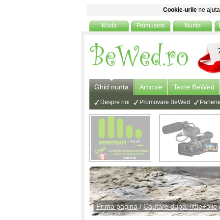
Cookie-urile
ne ajuta 
Moda
Frumusete
Nunta
Ghid nunta
Articole
Texte BeWed
Despre noi
Promovare BeWed
Partene
Prima pagina
/
Cautare dupa: little+olie