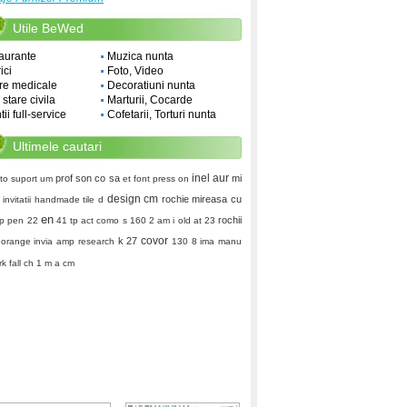
Utile BeWed
aurante
Muzica nunta
ici
Foto, Video
re medicale
Decoratiuni nunta
i stare civila
Marturii, Cocarde
ii full-service
Cofetarii, Torturi nunta
Ultimele cautari
inel aur
prof
son co sa
mi
to
suport um
et font
press on
design
cm
rochie mireasa cu
invitatii handmade
tile d
en
rochii
p pen 22
41 tp act
como s
160 2
am i old at 23
covor
k 27
orange
invia
amp research
130 8
ima manu
k fall ch 1
m a cm