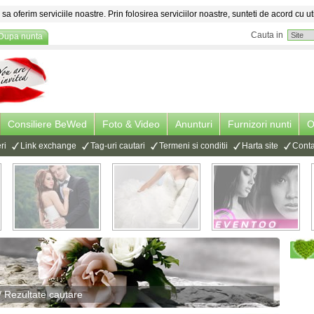
sa oferim serviciile noastre. Prin folosirea serviciilor noastre, sunteti de acord cu ut
Cauta in
Dupa nunta
Consiliere BeWed
Foto & Video
Anunturi
Furnizori nunti
O
ri
Link exchange
Tag-uri cautari
Termeni si conditii
Harta site
Conta
/ Rezultate cautare