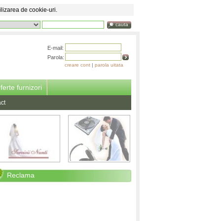
ilizarea de cookie-uri.
cauta
E-mail:
Parola:
creare cont
|
parola uitata
ferte furnizori
ct
Reclama