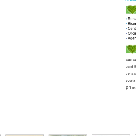
Rest
Biser
Cent
Ofici
Agent
sato sa
band 9
trena
x
scurta
ph
dar