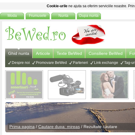
Cookie-urile
ne ajuta sa oferim serviciile noastre. Prin
Moda
Frumusete
Nunta
Dupa nunta
Ghid nunta
Articole
Texte BeWed
Consiliere BeWed
Fo
Despre noi
Promovare BeWed
Parteneri
Link exchange
Tag-ur
Prima pagina
/
Cautare dupa: mireas
/ Rezultate cautare