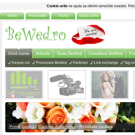
Cookie-urile
ne ajuta sa oferim serviciile noastre. Prin
Moda
Frumusete
Nunta
Dupa nunta
Ghid nunta
Articole
Texte BeWed
Consiliere BeWed
Fo
Despre noi
Promovare BeWed
Parteneri
Link exchange
Tag-ur
Prima pagina
/
Cautare dupa: misc
/ Rezultate cautare