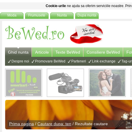
Cookie-urile
ne ajuta sa oferim serviciile noastre. Prin
Moda
Frumusete
Nunta
Dupa nunta
Ghid nunta
Articole
Texte BeWed
Consiliere BeWed
Fo
Despre noi
Promovare BeWed
Parteneri
Link exchange
Tag-ur
Prima pagina
/
Cautare dupa: ten
/ Rezultate cautare