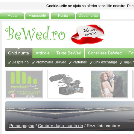
Cookie-urile
ne ajuta sa oferim serviciile noastre. Prin
Moda
Frumusete
Nunta
Dupa nunta
Ghid nunta
Articole
Texte BeWed
Consiliere BeWed
Fo
Despre noi
Promovare BeWed
Parteneri
Link exchange
Tag-ur
Prima pagina
/
Cautare dupa: nunta+ta
/ Rezultate cautare