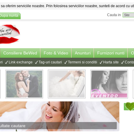
sa oferim serviciile noastre. Prin folosirea serviciilor noastre, sunteti de acord cu ut
Cauta in
Dupa nunta
Consiliere BeWed
Foto & Video
Anunturi
Furnizori nunti
O
ri
Link exchange
Tag-uri cautari
Termeni si conditii
Harta site
Conta
ultate cautare