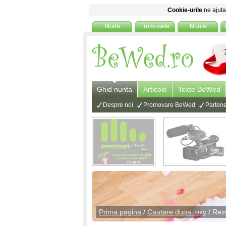
Cookie-urile
ne ajuta 
Moda
Frumusete
Nunta
Ghid nunta
Articole
Texte BeWed
Despre noi
Promovare BeWed
Partene
Prima pagina
/
Cautare dupa: oxy
/ Rez