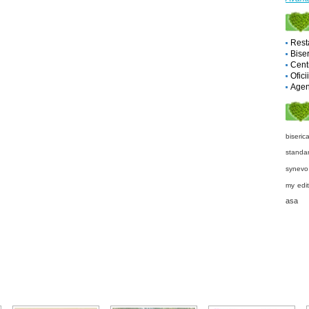
Rest
Biser
Cent
Ofici
Agent
biseric
standa
synevo
my edit
asa