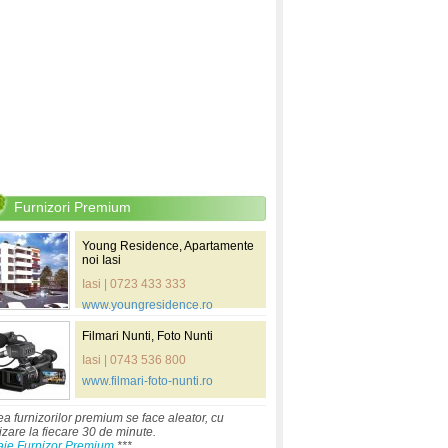
Furnizori Premium
Young Residence, Apartamente
noi Iasi
Iasi | 0723 433 333
www.youngresidence.ro
Filmari Nunti, Foto Nunti
Iasi | 0743 536 800
www.filmari-foto-nunti.ro
ea furnizorilor premium se face aleator, cu
izare la fiecare 30 de minute.
aje Furnizor Premium
***