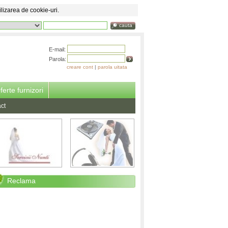
ilizarea de cookie-uri.
cauta
E-mail:
Parola:
creare cont
|
parola uitata
ferte furnizori
ct
Reclama