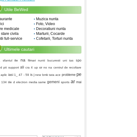
Utile BeWed
aurante
Muzica nunta
ici
Foto, Video
re medicale
Decoratiuni nunta
i stare civila
Marturii, Cocarde
ii full-service
Cofetarii, Torturi nunta
Ultimele cautari
na
spo
a sfantul ilie
filmari nunti bucuresti
uni tas
ali
rd
pti support
cra 4
up sir
no na
centrul de recoltare
pe
iasi
is j
probleme
aplic
1_
47 - 59
new bmk
tata ace
ar
gemeni
mai
134
tile d
electron media
same
sports