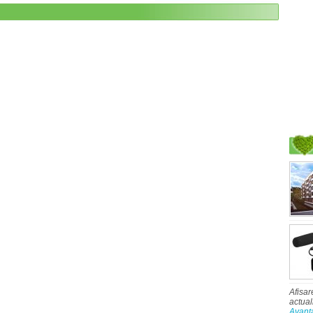
Afisar
actual
Avant