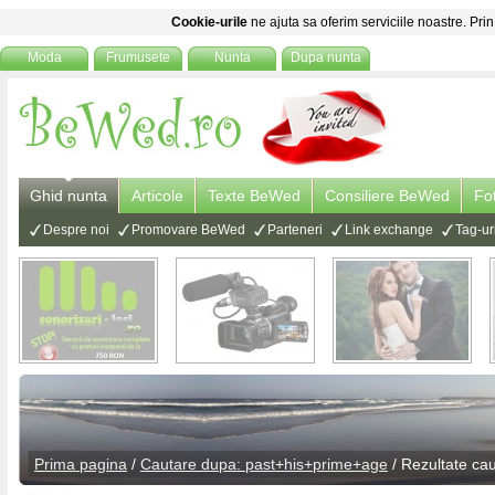
Cookie-urile
ne ajuta sa oferim serviciile noastre. Prin
Moda
Frumusete
Nunta
Dupa nunta
Ghid nunta
Articole
Texte BeWed
Consiliere BeWed
Fo
Despre noi
Promovare BeWed
Parteneri
Link exchange
Tag-ur
Prima pagina
/
Cautare dupa: past+his+prime+age
/ Rezultate ca