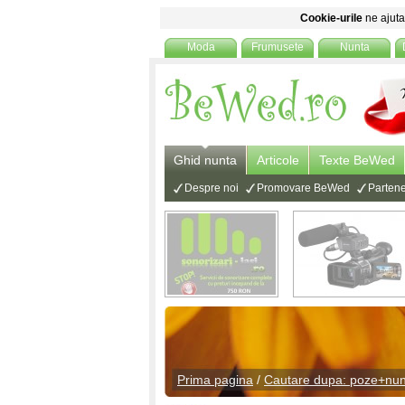
Cookie-urile
ne ajuta 
Moda
Frumusete
Nunta
Ghid nunta
Articole
Texte BeWed
Despre noi
Promovare BeWed
Partene
Prima pagina
/
Cautare dupa: poze+nun