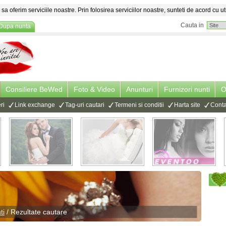
sa oferim serviciile noastre. Prin folosirea serviciilor noastre, sunteti de acord cu ut
Cauta in
Dupa nunta
Consiliere BeWed
Foto & Video
Anunturi
Furnizori nunti
O
ri
Link exchange
Tag-uri cautari
Termeni si conditii
Harta site
Conta
ti
/ Rezultate cautare