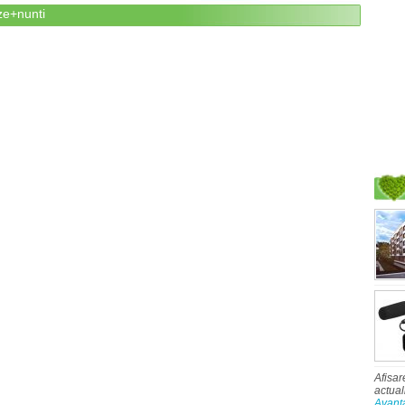
ze+nunti
Afisar
actual
Avant