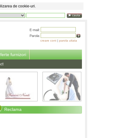
ilizarea de cookie-uri.
cauta
E-mail:
Parola:
creare cont
|
parola uitata
ferte furnizori
ct
Reclama