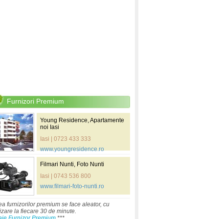
Furnizori Premium
Young Residence, Apartamente
noi Iasi
Iasi | 0723 433 333
www.youngresidence.ro
Filmari Nunti, Foto Nunti
Iasi | 0743 536 800
www.filmari-foto-nunti.ro
ea furnizorilor premium se face aleator, cu
izare la fiecare 30 de minute.
aje Furnizor Premium
***