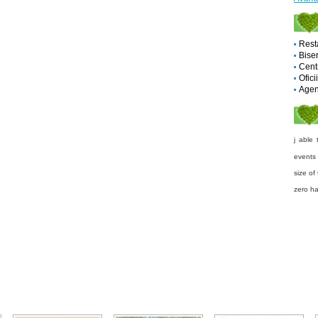
Rest
Biser
Cent
Ofici
Agent
j able
events
size of 
zero h