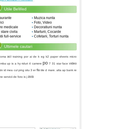
Utile BeWed
aurante
Muzica nunta
ici
Foto, Video
re medicale
Decoratiuni nunta
i stare civila
Marturii, Cocarde
ii full-service
Cofetarii, Torturi nunta
Ultimele cautari
aci
toma
training
por ai de k
eg
k2 paper sheets
micro
po
video
mba up
is a
hy
riduri
4 camere
7 31
star face
fla
tin id
mea cul
ping situ
3 er
tile d
mare. alta
ap bank
re
ava
ate
servicii de foto
is j