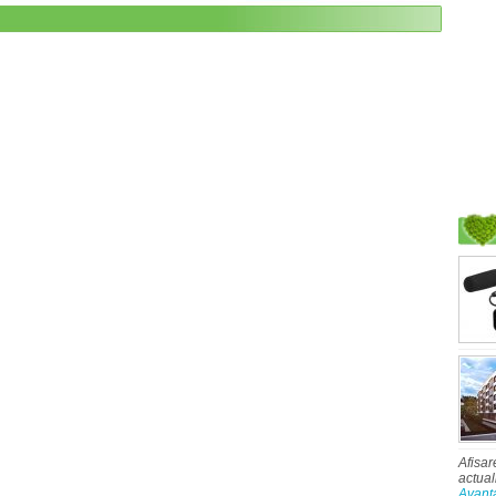
Afisar
actual
Avant