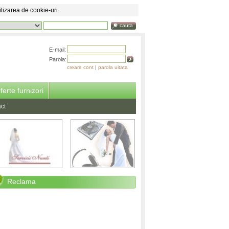
ilizarea de cookie-uri.
cauta
E-mail:
Parola:
creare cont
|
parola uitata
ferte furnizori
ct
Reclama