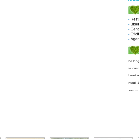
Rest
Biser
Cent
Ofici
Agent
ho long
te cun
heart
n
nunti
sonoriz