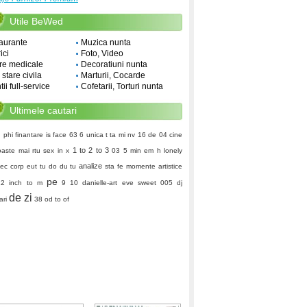
Utile BeWed
aurante
Muzica nunta
ici
Foto, Video
re medicale
Decoratiuni nunta
i stare civila
Marturii, Cocarde
ii full-service
Cofetarii, Torturi nunta
Ultimele cautari
 phi
finantare
is face
63 6
unica
t ta
mi nv
16 de 04
cine
1 to 2 to 3
oaste mai
rtu
sex in x
03
5 min em h
lonely
analize
ec corp
eut
tu do du tu
sta fe
momente artistice
pe
12 inch to m
9 10
danielle-art
eve sweet
005
dj
de zi
ari
38 od to of