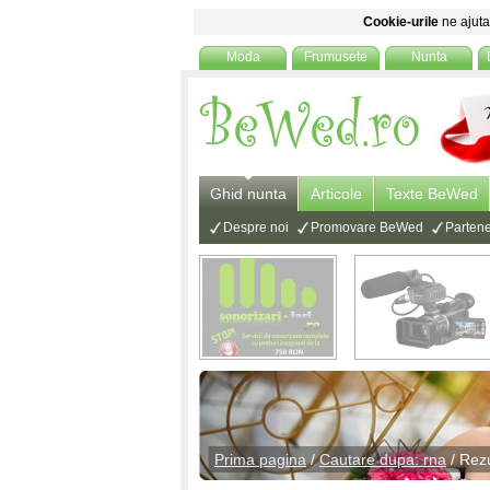
Cookie-urile
ne ajuta 
Moda
Frumusete
Nunta
Ghid nunta
Articole
Texte BeWed
Despre noi
Promovare BeWed
Partene
Prima pagina
/
Cautare dupa: rna
/ Rezu