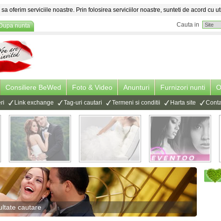
sa oferim serviciile noastre. Prin folosirea serviciilor noastre, sunteti de acord cu ut
Cauta in
Dupa nunta
Consiliere BeWed
Foto & Video
Anunturi
Furnizori nunti
O
ri
Link exchange
Tag-uri cautari
Termeni si conditii
Harta site
Conta
ltate cautare