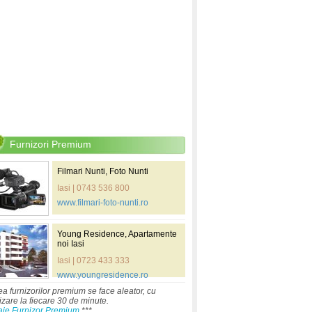
Furnizori Premium
Filmari Nunti, Foto Nunti
Iasi | 0743 536 800
www.filmari-foto-nunti.ro
Young Residence, Apartamente
noi Iasi
Iasi | 0723 433 333
www.youngresidence.ro
ea furnizorilor premium se face aleator, cu
izare la fiecare 30 de minute.
aje Furnizor Premium
***