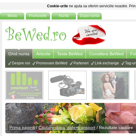
Cookie-urile
ne ajuta sa oferim serviciile noastre. Prin
Moda
Frumusete
Nunta
Dupa nunta
Ghid nunta
Articole
Texte BeWed
Consiliere BeWed
Fo
Despre noi
Promovare BeWed
Parteneri
Link exchange
Tag-ur
Prima pagina
/
Cautare dupa: safe+transport
/ Rezultate cautare