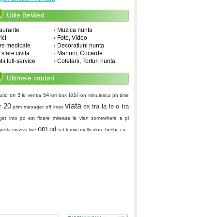
Utile BeWed
aurante
Muzica nunta
ici
Foto, Video
re medicale
Decoratiuni nunta
i stare civila
Marturii, Cocarde
ii full-service
Cofetarii, Torturi nunta
Ultimele cautari
iasi
en
3 ie
54
adio
ventia
lori box
ion minulescu
ph time
20
viata
r
ex
tra la le o tra
prim manager
off
imax
get into pc
est
floare mireasa
le vian
somewhere a pl
om
od
perla
muziva live
set lumini multicolore
breloc cu