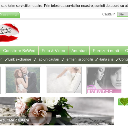
sa oferim serviciile noastre. Prin folosirea serviciilor noastre, sunteti de acord cu ut
Cauta in
Dupa nunta
Consiliere BeWed
Foto & Video
Anunturi
Furnizori nunti
O
ri
Link exchange
Tag-uri cautari
Termeni si conditii
Harta site
Conta
ezultate cautare