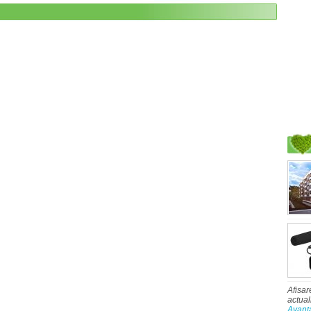
Afisar
actual
Avant