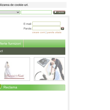
ilizarea de cookie-uri.
cauta
E-mail:
Parola:
creare cont
|
parola uitata
ferte furnizori
ct
Reclama