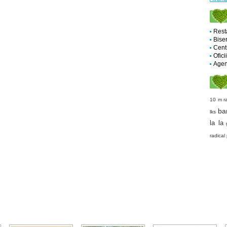
Rest
Biser
Cent
Ofici
Agent
10 m r
ba
lks
la la
radical