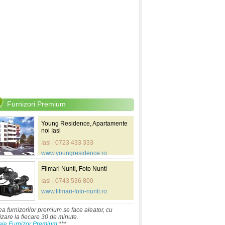
Furnizori Premium
Young Residence, Apartamente
noi Iasi
Iasi | 0723 433 333
www.youngresidence.ro
Filmari Nunti, Foto Nunti
Iasi | 0743 536 800
www.filmari-foto-nunti.ro
ea furnizorilor premium se face aleator, cu
izare la fiecare 30 de minute.
aje Furnizor Premium
***