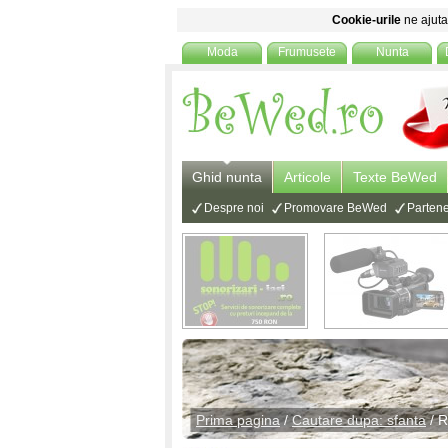
Cookie-urile
ne ajuta 
Moda
Frumusete
Nunta
Ghid nunta
Articole
Texte BeWed
Despre noi
Promovare BeWed
Partene
Prima pagina
/
Cautare dupa: sfanta
/ R