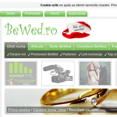
Cookie-urile
ne ajuta sa oferim serviciile noastre. Prin
Moda
Frumusete
Nunta
Dupa nunta
Ghid nunta
Articole
Texte BeWed
Consiliere BeWed
Fo
Despre noi
Promovare BeWed
Parteneri
Link exchange
Tag-ur
Prima pagina
/
Cautare dupa: casa
/ Rezultate cautare