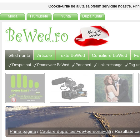
Cookie-urile
ne ajuta sa oferim serviciile noastre. Prin
Moda
Frumusete
Nunta
Dupa nunta
Ghid nunta
Articole
Texte BeWed
Consiliere BeWed
Fo
Despre noi
Promovare BeWed
Parteneri
Link exchange
Tag-ur
Prima pagina
/
Cautare dupa: test+de+persona+difi
/ Rezultate ca