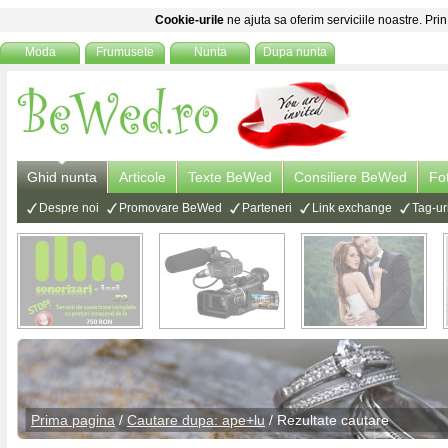
Cookie-urile
ne ajuta sa oferim serviciile noastre. Prin
Moda
Frumusete
Nunta
Dupa nunta
Ghid nunta
Articole
Texte BeWed
Consiliere BeWed
Fo
Despre noi
Promovare BeWed
Parteneri
Link exchange
Tag-ur
Prima pagina
/
Cautare dupa: ape+lu
/ Rezultate cautare