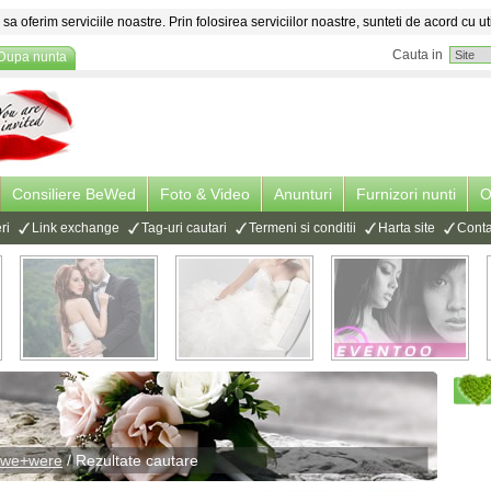
sa oferim serviciile noastre. Prin folosirea serviciilor noastre, sunteti de acord cu ut
Cauta in
Dupa nunta
Consiliere BeWed
Foto & Video
Anunturi
Furnizori nunti
O
ri
Link exchange
Tag-uri cautari
Termeni si conditii
Harta site
Conta
+we+were
/ Rezultate cautare