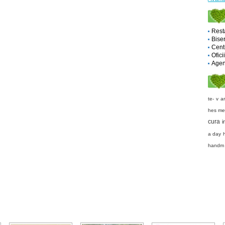
Rest
Biser
Cent
Ofici
Agent
te-
v a
hes
me
cura
i
a day
handm