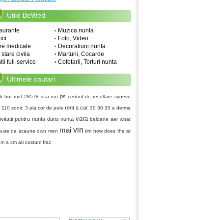
Utile BeWed
aurante
Muzica nunta
ici
Foto, Video
re medicale
Decoratiuni nunta
i stare civila
Marturii, Cocarde
ii full-service
Cofetarii, Torturi nunta
Ultimele cautari
ps
rk
hot mot
28578
star inu
centrul de recoltare synevo
rent a car
 110
sonic 3
pla cor de pele
30 30 30
a derma
vara
nvitatii pentru nunta
dans nunta
baloane aer
what
mai
vin
huse de scaune
own men
tim
how does the at
m a cm
ati
costum frac