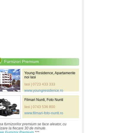
Furnizori Premium
Young Residence, Apartamente
noi Iasi
Iasi | 0723 433 333
www.youngresidence.ro
Filmari Nunti, Foto Nunti
Iasi | 0743 536 800
www.filmari-foto-nunti.ro
ea furnizorilor premium se face aleator, cu
izare la fiecare 30 de minute.
aje Furnizor Premium
***