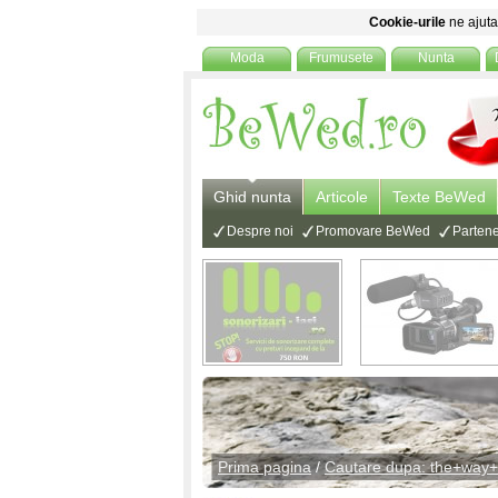
Cookie-urile
ne ajuta 
Moda
Frumusete
Nunta
Ghid nunta
Articole
Texte BeWed
Despre noi
Promovare BeWed
Partene
Prima pagina
/
Cautare dupa: the+way