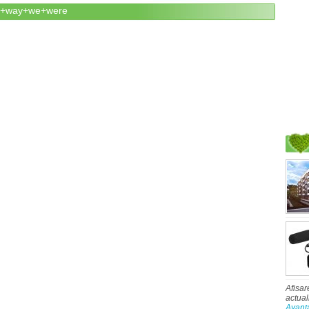
the+way+we+were
Afisar
actual
Avant