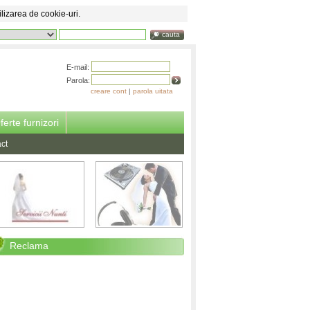
ilizarea de cookie-uri.
cauta
E-mail:
Parola:
creare cont
|
parola uitata
ferte furnizori
ct
Reclama