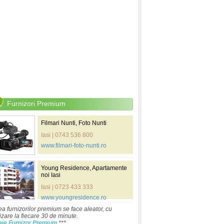
Furnizori Premium
Filmari Nunti, Foto Nunti
Iasi | 0743 536 800
www.filmari-foto-nunti.ro
Young Residence, Apartamente
noi Iasi
Iasi | 0723 433 333
www.youngresidence.ro
ea furnizorilor premium se face aleator, cu
izare la fiecare 30 de minute.
aje Furnizor Premium
***