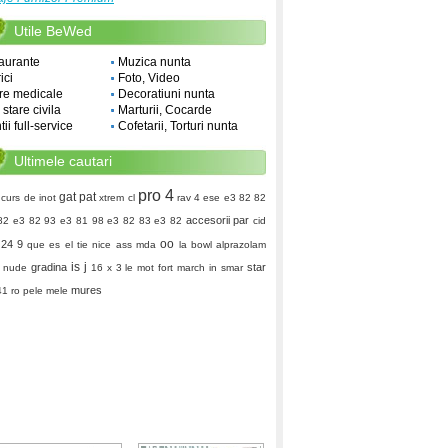
Utile BeWed
aurante
Muzica nunta
ici
Foto, Video
re medicale
Decoratiuni nunta
i stare civila
Marturii, Cocarde
ii full-service
Cofetarii, Torturi nunta
Ultimele cautari
pro 4
gat pat
 curs de inot
xtrem cl
rav 4 ese
e3 82 82
accesorii par
82 e3 82 93 e3 81 98 e3 82 83 e3 82
cid
oo
24 9
que es el tie
nice ass
mda
la bowl
alprazolam
is j
gradina
star
nude
16 x 3
le mot fort
march in
smar
mures
1 ro
pele mele