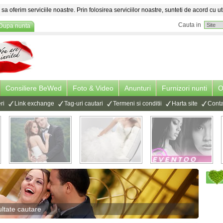
sa oferim serviciile noastre. Prin folosirea serviciilor noastre, sunteti de acord cu ut
Cauta in
Dupa nunta
Consiliere BeWed
Foto & Video
Anunturi
Furnizori nunti
O
ri
Link exchange
Tag-uri cautari
Termeni si conditii
Harta site
Conta
ltate cautare