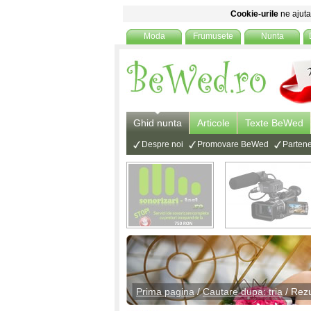
Cookie-urile
ne ajuta 
Moda
Frumusete
Nunta
Ghid nunta
Articole
Texte BeWed
Despre noi
Promovare BeWed
Partene
Prima pagina
/
Cautare dupa: tria
/ Rezu