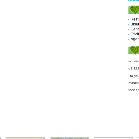
Rest
Biser
Cent
Ofici
Agent
wo
afis
e3 82 
ex
ya
masca
face
14