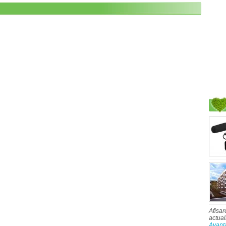
Afisar
actual
Avant