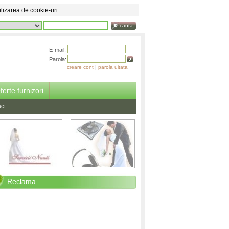
ilizarea de cookie-uri.
cauta
E-mail:
Parola:
creare cont
|
parola uitata
ferte furnizori
ct
Reclama