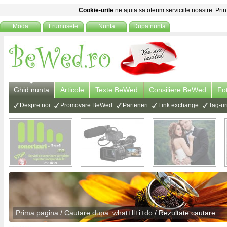
Cookie-urile
ne ajuta sa oferim serviciile noastre. Prin
Moda
Frumusete
Nunta
Dupa nunta
Ghid nunta
Articole
Texte BeWed
Consiliere BeWed
Fo
Despre noi
Promovare BeWed
Parteneri
Link exchange
Tag-ur
Prima pagina
/
Cautare dupa: what+ll+i+do
/ Rezultate cautare