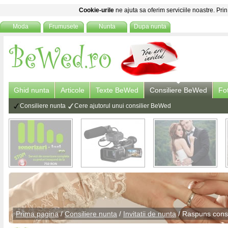
Cookie-urile
ne ajuta sa oferim serviciile noastre. Prin
Moda
Frumusete
Nunta
Dupa nunta
Ghid nunta
Articole
Texte BeWed
Consiliere BeWed
Fo
Consiliere nunta
Cere ajutorul unui consilier BeWed
Prima pagina
/
Consiliere nunta
/
Invitatii de nunta
/ Raspuns
cons