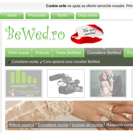
Cookie-urile
ne ajuta sa oferim serviciile noastre. Prin
Moda
Frumusete
Nunta
Dupa nunta
Ghid nunta
Articole
Texte BeWed
Consiliere BeWed
Fo
Consiliere nunta
Cere ajutorul unui consilier BeWed
Prima pagina
/
Consiliere nunta
/
Invitatii de nunta
/ Raspuns
cons