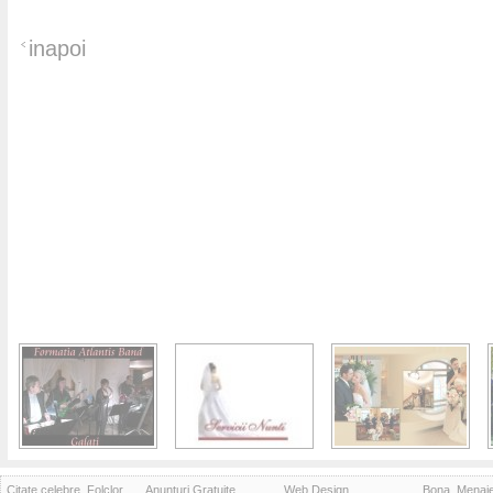
inapoi
Citate celebre, Folclor
Anunturi Gratuite
Web Design
Bona, Menaj