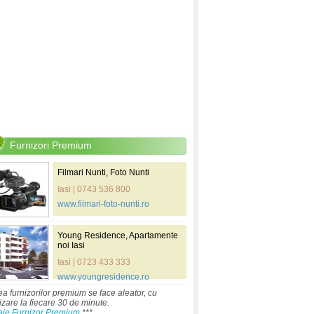
Furnizori Premium
Filmari Nunti, Foto Nunti
Iasi | 0743 536 800
www.filmari-foto-nunti.ro
Young Residence, Apartamente
noi Iasi
Iasi | 0723 433 333
www.youngresidence.ro
ea furnizorilor premium se face aleator, cu
izare la fiecare 30 de minute.
aje Furnizor Premium
***