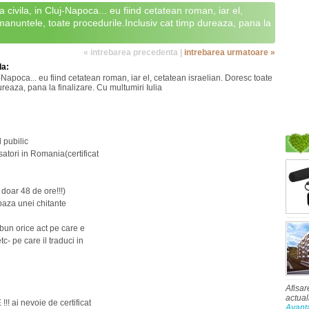
 civila, in Cluj-Napoca... eu fiind cetatean roman, iar el,
manuntele, toate procedurile.Inclusiv cat timp dureaza, pana la
« intrebarea precedenta |
intrebarea urmatoare »
la:
-Napoca... eu fiind cetatean roman, iar el, cetatean israelian. Doresc toate
reaza, pana la finalizare. Cu multumiri Iulia
l pubilic
tori in Romania(certificat
 doar 48 de ore!!!)
 baza unei chitante
e bun orice act pe care e
- pe care il traduci in
Afisar
actual
!!! ai nevoie de certificat
Avant