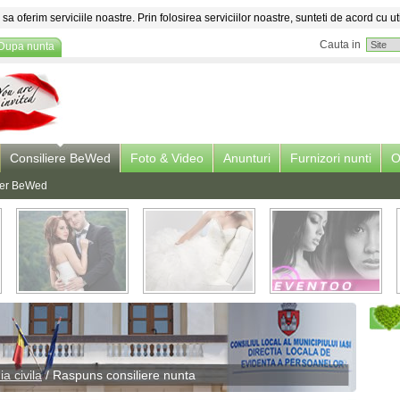
sa oferim serviciile noastre. Prin folosirea serviciilor noastre, sunteti de acord cu ut
Cauta in
Dupa nunta
Consiliere BeWed
Foto & Video
Anunturi
Furnizori nunti
O
lier BeWed
a civila
/ Raspuns
consiliere nunta