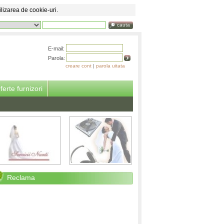
ilizarea de cookie-uri.
cauta
E-mail:
Parola:
creare cont
|
parola uitata
ferte furnizori
Reclama