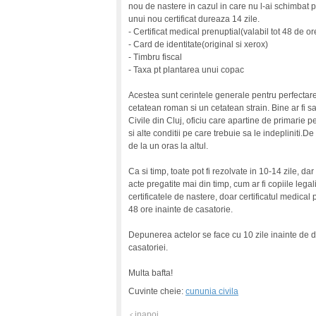
nou de nastere in cazul in care nu l-ai schimbat pe
unui nou certificat dureaza 14 zile.
- Certificat medical prenuptial(valabil tot 48 de or
- Card de identitate(original si xerox)
- Timbru fiscal
- Taxa pt plantarea unui copac
Acestea sunt cerintele generale pentru perfectare
cetatean roman si un cetatean strain. Bine ar fi sa 
Civile din Cluj, oficiu care apartine de primarie
si alte conditii pe care trebuie sa le indepliniti.
de la un oras la altul.
Ca si timp, toate pot fi rezolvate in 10-14 zile, da
acte pregatite mai din timp, cum ar fi copiile legal
certificatele de nastere, doar certificatul medical
48 ore inainte de casatorie.
Depunerea actelor se face cu 10 zile inainte de d
casatoriei.
Multa bafta!
Cuvinte cheie:
cununia civila
inapoi