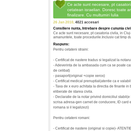
Ce acte sunt necesare, pt casatoria
cetatean israelian. Doresc toate a
finalizare. Cu multumiri Iulia
26 Jan 2010,
4021 accesari
Consiliere nunta, Intrebare despre cununia civi
Ce acte sunt necesare, pt casatoria civila, in Cluj
amanuntele, toate procedurile.Inclusiv cat timp du
Raspuns:
Pentru cetateni straini:
- Certificat de nastere tradus si legalizat la notaru
- Adeverinta de la ambasada cum ca se poate casa
de celibat)
- pasaport(original +copie xerox)
- Certificat medical prenuptial(atentie ca e valabil
- Taxa de x euro achitata la directia de finante in
eliberate de starea civila.
- Declaratie de la notar privind domiciliul stabil(
scrisa adresa-gen carnet de conducere, ID card etc
romana si il legalizezi)
Pentru cetateni romani:
- Certificat de nastere (original si copie)- ATENTIE 