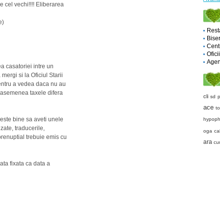
 cel vechi!!!! Eliberarea
e)
Rest
Biser
Cent
Ofici
Agent
a casatoriei intre un
mergi si la Oficiul Starii
 pentru a vedea daca nu au
De asemenea taxele difera
cli
sd 
ace
to
r este bine sa aveti unele
hypoph
izate, traducerile,
oga
ca
 prenuptial trebuie emis cu
ara
cu
ata fixata ca data a