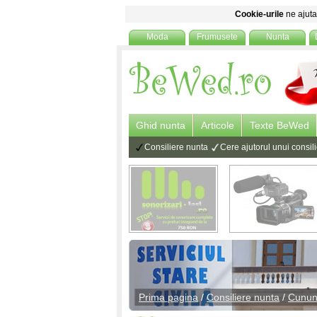
Cookie-urile
ne ajuta 
Moda
Frumusete
Nunta
Ghid nunta
Articole
Texte BeWed
Consiliere nunta
Cere ajutorul unui consi
Prima pagina
/
Consiliere nunta
/
Cununi