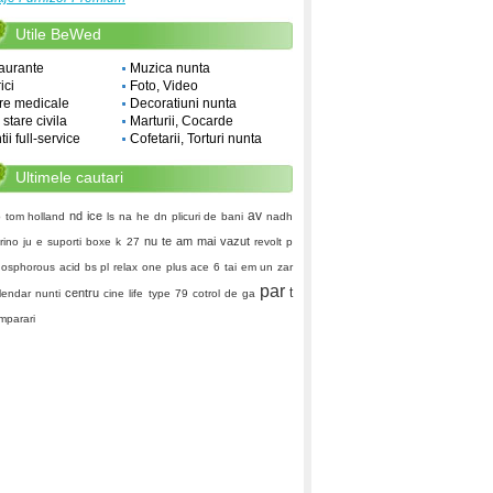
Utile BeWed
aurante
Muzica nunta
ici
Foto, Video
re medicale
Decoratiuni nunta
i stare civila
Marturii, Cocarde
ii full-service
Cofetarii, Torturi nunta
Ultimele cautari
av
nd ice
p
tom holland
ls
na he dn
plicuri de bani
nadh
nu te am mai vazut
rino
ju e
suporti boxe
k 27
revolt p
osphorous acid
bs pl
relax
one plus ace 6
tai em
un zar
par
t
centru
lendar nunti
cine life
type 79
cotrol de ga
mparari