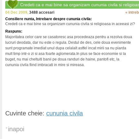
Credeti ca e mai bine sa organizam cununia civila si religioa
04 Dec 2009,
3488 accesari
« intre
Consiliere nunta, Intrebare despre cununia civila:
Credeti ca e mai bine sa organizam cununia civila si religioasa in aceeasi zi?
Raspuns:
Majoritatea celor care se casatoresc asa procedeaza pentru a rezolva doua
lucruri deodata, dar nu este o regula. Destul de des, cele doua evenimente
sunt programate imediat unul dupa celalalt astfel incat mirii sa nu piarda
mult timp intr-o zi si asa foarte aglomerata.In plus se face economie si la
buget, nu mai cheltuiti banii pe doua randuri de haine, pantofi etc, la
cununia civila fiind imbracati in mire si mireasa.
Cuvinte cheie:
cununia civila
inapoi