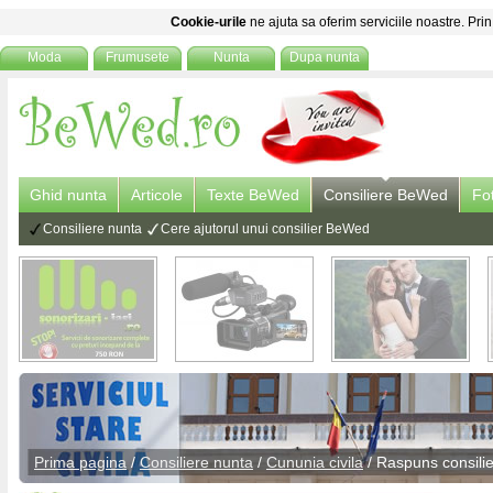
Cookie-urile
ne ajuta sa oferim serviciile noastre. Prin
Moda
Frumusete
Nunta
Dupa nunta
Ghid nunta
Articole
Texte BeWed
Consiliere BeWed
Fo
Consiliere nunta
Cere ajutorul unui consilier BeWed
Prima pagina
/
Consiliere nunta
/
Cununia civila
/ Raspuns
consili