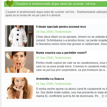
Cautare in testimoniale dupa setul de cuvinte: nd+ice
Cautare in testimoniale dupa setul de cuvinte: nd+ice - Testimonialele utilizat
ajuta sa ai nunta de vis pe care ti-o doresti.
5 tinute speciale pentru sezonul rece
19 Sep 2008 |
Testimoniale
Chiar daca stiam ca se apropie, nimeni nu se astepta t
curand. Schimbarea s-a produs brusc, iar peste noapte 
in favoarea unora ceva mai groase si calduroase. Daca
Nunta voastra sau a parintilor vostri?
02 Sep 2008 |
Testimoniale
Pentru multe cupluri pe cale sa se casatoreasca, ziua n
care nu se prea poate trece. Cererea in casatorie est
care va pot lua prin surprindere, va pot innebuni de-a..
Armistitiu cu Soacra
01 Sep 2008 |
Testimoniale
O vorba veche spune ca atunci cand te casatoresti nu te 
lui. Dar dintre toate rudele, cea mai prezenta in viat
mama Ei, conflictele sunt la fel de dureroase. Pe...
m