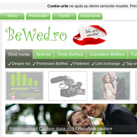
Cookie-urile
ne ajuta sa oferim serviciile noastre. Prin
Moda
Frumusete
Nunta
Dupa nunta
Ghid nunta
Articole
Texte BeWed
Consiliere BeWed
Fo
Despre noi
Promovare BeWed
Parteneri
Link exchange
Tag-ur
Prima pagina
/
Cautare dupa: -09
/ Rezultate cautare