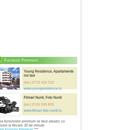
Furnizori Premium
Young Residence, Apartamente
noi Iasi
Iasi | 0723 433 333
www.youngresidence.ro
Filmari Nunti, Foto Nunti
Iasi | 0743 536 800
www.filmari-foto-nunti.ro
ea furnizorilor premium se face aleator, cu
izare la fiecare 30 de minute.
aje Furnizor Premium
***