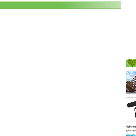
Afisar
actual
Avant