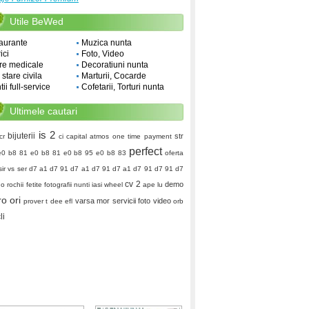
Utile BeWed
aurante
Muzica nunta
ici
Foto, Video
re medicale
Decoratiuni nunta
i stare civila
Marturii, Cocarde
ii full-service
Cofetarii, Torturi nunta
Ultimele cautari
is 2
bijuterii
str
cr
ci capital
atmos one time payment
perfect
e0 b8 81 e0 b8 81 e0 b8 95 e0 b8 83
oferta
sir vs ser
d7 a1 d7 91 d7 a1 d7 91 d7 a1 d7 91 d7 91 d7
cv 2
demo
do
rochii fetite
fotografii nunti iasi
wheel
ape lu
ro ori
varsa
mor
servicii foto video
prover
t dee
efl
orb
li